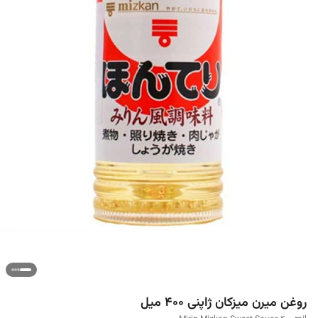
روغن میرن میزکان ژاپنی 400 میل