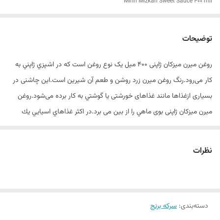
Mirin Mizkan Sweet Sauce 400 mil
توضیحات
روغن میرن میزکان ژاپنی 400 میل یک نوع روغن است که در اشپزي ژاپني به
کار می‌رود.رنگ روغن میرن زرد روشن و طعم آن شیرین است.این چاشنی در
بسیاری ازغذاها مانند غذاهای خورشتی یا گوشتي به کار برده می‌شود.روغن
میرن میزکان ژاپنی بوی ماهي را از بین می برد.در اكثر غذاهاي اسيايي يك
طعم شیرین و ظريفي وجود دارد كه توصيف اين دشوار است.
نظرات
يكي از مواد اصلي همه ي غذاهاي اسيايي ميرين ژاپنی است.در بسياري از
غذاهاي ژاپني از ترياكي گرفته تا انواع رامن از ميرن استفاده ميشود و میرین
ژاپنی همراه سويا سس طعم بي نظيري در سوشی ايجاد ميكند.
دسته‌بندی
:
سرکه برنج
روغن میرن میزکان ژاپنی 400 میل بوی ماهي را از بین برده و همچنین از شکل