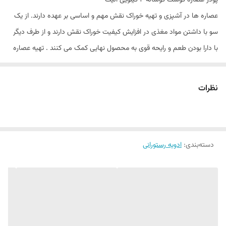
پودر عصاره گوشت گوساله ١ کیلویی الیت
عصاره ها در آشپزی و تهیه خوراک نقش مهم و اساسی بر عهده دارند. از یک
سو با داشتن مواد مغذی در افزایش کیفیت خوراک نقش دارند و از طرف دیگر
با دارا بودن طعم و رایحه قوی به محصول نهایی کمک می‌ کنند . تهیه عصاره
ها معمولا کاری زمان بر است و در مقیاس خانگی از نظر اقتصادی چندان به
صرفه نیست . با توجه به همین موضوع و نیاز بازار ، سال ها است که عصاره
نظرات
های آماده مصرف تولید و تهیه گردیده است . با عصاره های آماده ، آشپزی
ساده تر می شود و می توان با صرف زمان و هزینه کمتر خوراک خوشمزه و
مقوی تری تهیه نمود . عصاره های فوری و آماده معمولا با دارا بودن ادویه و
دسته‌بندی
:
ادویه رستورانی
نمک کار آشپز را برای تهیه انواع سوپ ، سس و ترکیبات دیگر ساده می نمایند.