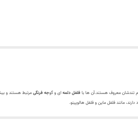
م تندشان معروف هستند.آن ها با
فلفل دلمه
ای و گو
جه فرنگی
مرتبط هستند و بیشتر
ارند، مانند فلفل ماین و فلفل هالوپینو.
ذاهای مختلف، ادویه ها و سس ها استفاده می شده است که آن ها معمولاً پخته، خش
متی آن ها هستند.