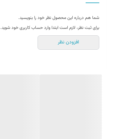
فلفل چیلی خام عمدتاً از آب (88 درصد) و کربو هیدرات ها (9 درصد) تشکیل شده است.جدول زیر مواد مغذی اصلی یافت شده در فلفل چیلی را نشان می دهد:
فلفل چیلی، خام، قرمز - 100 گرم.
شما هم درباره این محصول نظر خود را بنویسید.
40 کالری
برای ثبت نظر، لازم است ابتدا وارد حساب کاربری خود شوید.
آب 88 %
افزودن نظر
9 گرم پروتئین
8 گرم کربوهیدرات
3 / 5 گرم شکر
5 / 1 گرم فیبر
0.4 گرم چربی
چربی اشباع شده (0.04 گرم)
0.02 گرم چری تک اشباعی
24 ر 0 گرم چربی غیر اشباع شده
فلفل پرک هندی