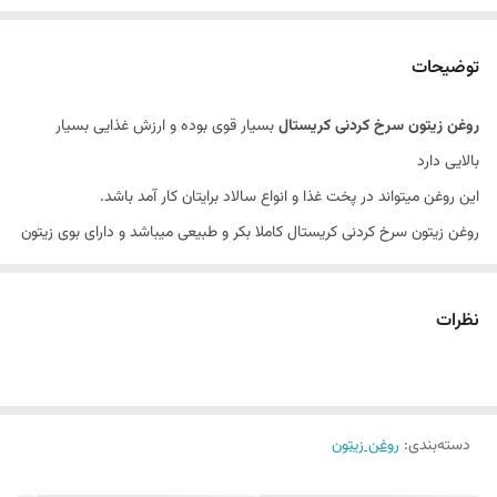
توضیحات
روغن زیتون سرخ کردنی کریستال
بسیار قوی بوده و ارزش غذایی بسیار
بالایی دارد
این روغن میتواند در پخت غذا و انواع سالاد برایتان کار آمد باشد.
روغن زیتون سرخ کردنی کریستال کاملا بکر و طبیعی میباشد و دارای بوی زیتون
فوق العاده قوی و
خوش بو میباشد. روغن زیتون خواص و فواید بسیار زیادی دارد که میتوان از
نظرات
بین این خواص به چند تایی از آنها اشاره کرد.
روغن زیتون به هیچ عنوان چربی مضری نبوده و برای افرادی که دارای بیماری
چربی خون هستند.(روغن زیتون سرخ کردنی کریستال)
دسته‌بندی
:
روغن زیتون
استفاده از این روغن البته به میزان مناسب مشکلی ایجاد نمیکند و
این روغن داخل رگ رسوب نمیکند همچنین افرادی که میخواهند رژیم های