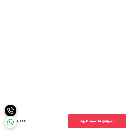
مفید برای درمان کم خونی
سرشار از ویتامین E وA
تقویت نیروی جنسی
دارای فیبر بالا و کمک به رفع یبوست
کاهش علائم بیماری های قلبی و عروقی
خوردن ترشی انبه در بارداری:
بهتر است خانم های باردار در خوردن این ترشی زیاده روی نکنند تا فلفل و
نمک موجود در آن موجب کاهش آب بدنشان نشود.(ترشی انبه سطلی
National)
780,000
افزودن به سبد خرید