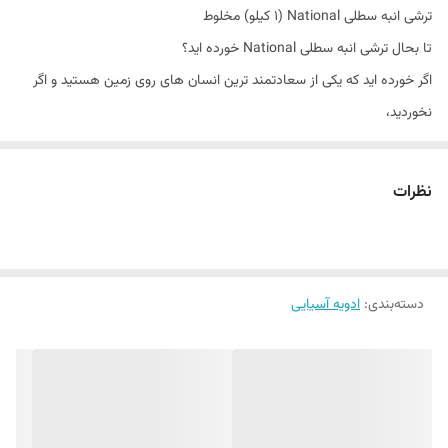
ترشی انبه سطلی National (1 کیلو) مخلوط
تا بحال ترشی انبه سطلی National خورده اید؟
اگر خورده اید که یکی از سعادتمند ترین انسان های روی زمین هستید و اگر
نخوردید،
پیشنهاد می کنیم شما هم هر چه سریع تر به جرگه سعادتمندان اضافه
شوید…
نظرات
این محصول، یک ترشی تند و خوش طعم است که طعمی به شدت قوی دارد و
با انواع غذاها از جمله نانی و برنجی خورده می شود.(ترشی انبه سطلی
National)
دسته‌بندی
:
ادویه آسیایی
با هر بار چشیدن مزه این ترشی، تندی فلفل را روی زبانتان حس می کنید که
با طعم بی نظیر انبه ترکیب شده و حسی لذتبخش را برایتان ایجاد می کند.
ترکیبات ترشی انبه National را انبه، نمک، روغن تخم کتان، سرکه، شنبلیله،
پودر سیر، زردچوبه، پودر فلفل و خردل تشکیل می دهد!
دیگر خودتان می توانید تصور کنید که چه معجون دلربایی برایتان آورده ایم…