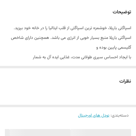
توضیحات
اسپاگتی باریلا، خوشمزه ترین اسپاگتی از قلب ایتالیا را در خانه خود بپزید.
اسپاگتی باریلا منبع بسیار خوبی از انرژی می باشد. همچنین دارای شاخص
گلیسمی پایین بوده و
با ایجاد احساس سیری طولانی مدت، غذایی ایده آل به شمار
می رود.
همچنین اسپاگتی باریلا بدون مواد تراریخته می باشد و منبع بسیار خوبی از
نظرات
آهن و ویتامین های گروه B است.
ماکارونی باریلا فاقد لاکتوز، ماهی و بادام زمینی و دانه ها و سویا است و
افراد دارای آلرژن به این مواد به راحتی می توانند از این محصول استفاده کنند.
دسته‌بندی
:
نودل های اورجینال
علاوه بر این اسپاگتی باریلا برای گیاهخواران نیز مناسب می باشد.
اسپاگتی شماره ۵ باریلا، دارای ریز ترین رشته های اسپاگتی است و
می تواند برای دوستداران اسپاگتی نازک، تجربه ای بی نظیر و خوشمزه به شمار