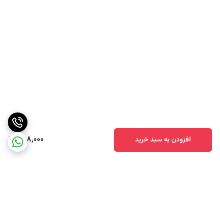
ترکیبی استثنایی و فوق العاده خوشمزه را به وجود اورده است. ((کره بادام
زمینی جیف
کره بادام زمینی jif اکسترا کرانچی ، فاقد گلوتن است و افراد حساس به این
ماده می توانند
با خیالی آسوده از این محصول استفاده نمایند و علاوه بر این، محصولات
جیف دارای گواهینامه GMO نیز می باشند
که نشان دهنده عدم استفاده و بهره گیری از محصولات تراریخته و اصلاح
ژنتیکی شده برای ساخت این محصول
و استفاده از محصولات کاملا ارگانیک است. ((کره بادام زمینی جیف
598,000
افزودن به سبد خرید
کره بادام زمینی جیف به دلیل دارا بودن مواد مغذی همچون پتاسیم
و انواع آنتی اکسیدان ها منجر به کاهش فشار خون می شوند
و با دارا بودن مقادیر بالای اسیدهای چرب غیر اشباع، به کاهش
کلسترول(LDL) و تری گلیسرید
و در نتیجه کاهش خطر بیماری های قلبی و دیابت نوع ۲ کمک شایانی می