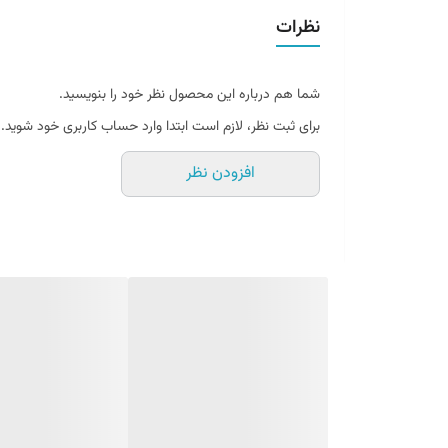
سس ساتای یک سس ادویه دار است و طعم آن چیزی میان 
نظرات
ترکیبات سس ساتای را ادویه جات، ترشیجات و سویا تشکیل 
و به بهترین حالت تبدیل به یک سس همه کاره شده اند.
شما هم درباره این محصول نظر خود را بنویسید.
سس ساتای لی کوم کی برای طعم دادن و مرینیت کردن، کباب و دیگر غذاها قابل ا
برای ثبت نظر، لازم است ابتدا وارد حساب کاربری خود شوید.
کافیست مواد غذایی را با آن طعم دار کنید یا پس از پخت روی
افزودن نظر
این سس مکمل باید هنگام مصرف به نسبت ۱به ۳ با آب مخلوط و رقیق شود.
به این ترتیب مزه آن تعدیل شده و نتیجه حاصل بسیار مطلوب
طرز تهیه سس ساتای بسیار آسان است و با میکس کردن انواع سبزیجات معطر
بد نیست بدانید که سس لی کوم کی فاقد مواد افزودنی و نگه
این محصول برای شما گیاهخواران مناسب است. اما برای کس
این سس کاربردی عطر و طعم جدیدی به غذایتان می بخشد و در بیشتر غذاها قابل
سس ساتای لی کوم کی محصول کشور چین است و در این کشور
پس شما نیز خود را از آن محروم نکنید و لذت چشیدن بهترین 
به خصوص کسانی که به خوردن غذاهای آسیای شرقی علاقه زیادی دارند، این سس