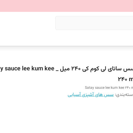
سس ساتای لی کوم کی ۲۴۰ میل _ ce lee kum kee
240 m
Satay sauce lee kum kee 240 
ته‌بندی
:
سس های آشپزی آسیایی