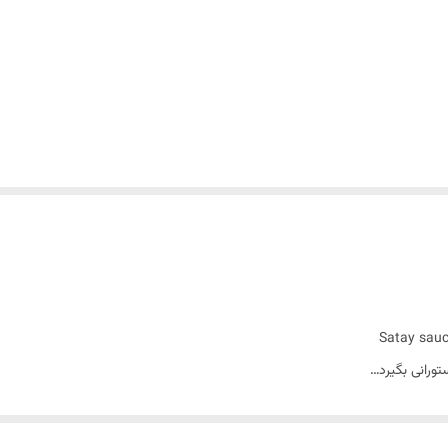
ورانی بگیرد…
طعم دار کردن گوشت و مرغ دارید…
۲۴ میل _ Satay sauce lee kum kee 240 ml)