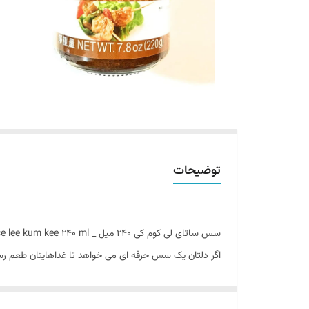
توضیحات
سس ساتای لی کوم کی ۲۴۰ میل _ Satay sauce lee kum kee 240 ml
اگر دلتان یک سس حرفه ای می خواهد تا غذاهایتان طعم رست
اگر می خواهید دستپختتان سر زبان ها باشد… اگر عادت به 
این سس همه کاره را فراموش نکنید و نام آن را به خاطر بسپارید!(سس ساتای لی کوم کی ۰