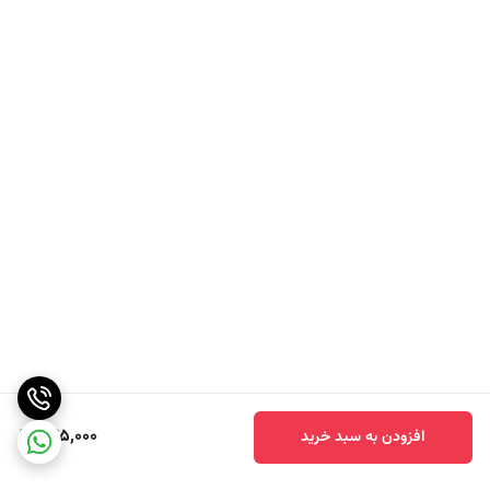
انواع میسو
طرز تهیه تمام میسو ها یکسان است ولی از نظر رنگ و مقدار شوری با هم
متفاوت هستند . انواع آن از نظر رنگ به رنگ های کرم ، قهوه ای روشن و قهوه
ای تیره تولید می شود . طعم آن می تواند از کمی شیرین تا بسیار شور متغیر
باشد. رنگ روشن تر آن نشان دهنده نمک کمتر آن است.
245,000
افزودن به سبد خرید
فواید و خواص میسو
از آن جا که مقدار نمک میسو بسیار زیاد است بنابراین عموما آن را به تنهایی