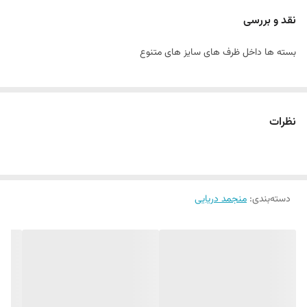
تخمیری است که از ترکیب سه ماده سویا ، نمک و نوعی قارچ بر روی غلات و
نقد و بررسی
برنج به نام کوجی تولید می‌ شود. با تغییر عواملی مثل نوع قارچ مورد استفاده
بسته ها داخل ظرف های سایز های متنوع
و طول مدت زمان تخمیر انواع مختلفی از آن بدست می‌ آید.
بیشترین کاربرد میسو خارج از ژاپن برای
تهیه سوپ
میسو است . و معمولا
برای دوران نقاهت و بهبود سریع تر بیماری تهیه می کنند .
میسو یکی از مهم‌ ترین چاشنی‌ های ژاپنی است که از تخمیر سویا به‌ دست
نظرات
می‌ آید و پایه اصلی سوپ میسو محسوب می‌ شود. اگر نمی‌ دانید میسو
چیست یا سوپ میسو چیه ، باید بدانید طعم آن شور و عمیق است و ارزش
غذایی بالایی دارد.
دسته‌بندی
:
منجمد دریایی
تولید Miso با نوعی قارچ به‌ نام علمی Aspergillus oryzae یا همان کوجی
شروع می‌ شود. این قارچ در آسیای شرقی برای تولید انواع محصولات تخمیری
مثل سس سویا و سرکه برنج استفاده فراوانی دارد. هنگام تولید میر قبل از
اضافه شدن سویا ، کوجی بر روی برنج ، جو یا غلات می‌ گیرد و هم زمان فرایند
تخمیر آغاز می‌ شود. در این فرایند آنزیم‌ های موجود در کوجی با تجزیه