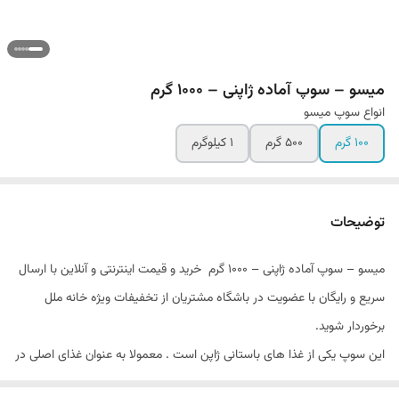
میسو – سوپ آماده ژاپنی – 1000 گرم
انواع سوپ میسو
۱۰۰ گرم
۵۰۰ گرم
۱ کیلوگرم
توضیحات
میسو – سوپ آماده ژاپنی – 1000 گرم خرید و قیمت اینترنتی و آنلاین با ارسال
سریع و رایگان با عضویت در باشگاه مشتریان از تخفیفات ویژه خانه ملل
برخوردار شوید.
این سوپ یکی از غذا های باستانی ژاپن است . معمولا به عنوان غذای اصلی در
وعده های غذایی مورد استفاده قرار می گیرد . میسو همان خمیر
سویای