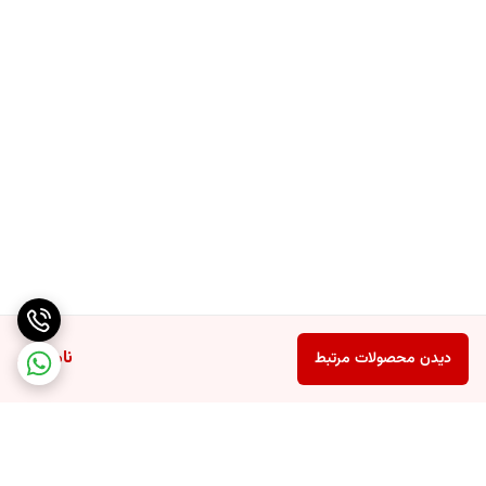
در صورت اضافه شدن مرغ و میگو، سوپ باید بیشتر بجوشه تا خوب پخته
شود.( رب تام یام پیست ۴۰۰ گرم آروی دی –Tom yum paste aroyD)
رب تام یام پیست ۴۰۰ گرم آروی دی –Tom yum paste aroyD
رب تام یام پیست ۴۰۰ گرم آروی دی –Tom yum paste aroyD
رب تام یام پیست ۴۰۰ گرم آروی دی –Tom yum paste aroyD
ناموجود
دیدن محصولات مرتبط