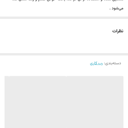
می‌شود .
تام یام یک سوپ سنتی تایلندی است که معمولا با میگو ، ماهی و قارچ
درست می‌شود و با کالری 156 یکی از کم کالری‌ترین غذاها به حساب می‌آید
نظرات
و چربی بسیار کمی دارد .( رب تام یام پیست ۴۰۰ گرم آروی دی –Tom
yum paste aroyD)
موارد استفاده :
دسته‌بندی
:
رب کاری
از این رب به عنوان یک پایه اساسی برای طعم دادن به سیب زمینی سرخ
شده : در انواع مرغ ، ماهی و نودل همچنین گوشت استفاده می‌شود.
ترکیبات
لیمو
فلفل قرمز
گلنگال
تمر هندی
سیر