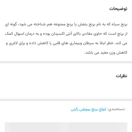
توضیحات
برنج سیاه که به نام برنج بنفش یا برنج ممنوعه هم شناخته می شود، گونه ای
از برنج است که حاوی مقادیر بالای آنتی اکسیدان بوده و به درمان اسهال کمک
می کند، خطر ابتلا به سرطان وبیماری های قلبی را کاهش داده و برای لاغری و
کاهش وزن مفید می باشد.
در ادامه با ما همراه باشید تا با خواص این برنج ناشناخته و پر از خاصیت
بیشتر آشنا شوید؛
نظرات
خواص برنج سیاه برای پوست
1. جوان سازی پوست صورت
برنج سیاه به دلیل مقادیر بالای آنتی اکسیدان هایی که دارد به کاهش رادیکال
دسته‌بندی
:
انواع برنج سوشی ژاپنی
های آزاد بدن کمک کرده وبا درمان چین و چروک، باعث جوان سازی پوست
صورت می شود.
فواید دارویی و درمانی برنج سیاه برای بدن