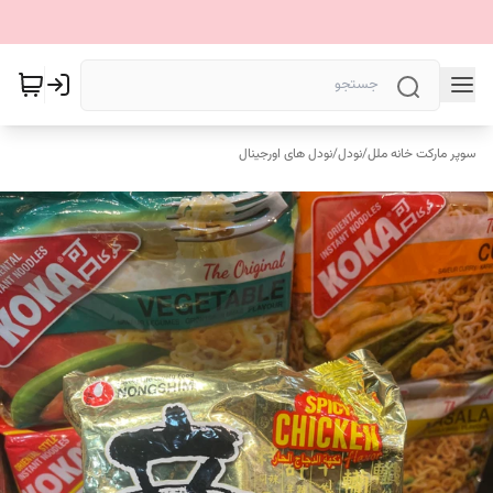
سوپر مارکت خانه ملل
/
نودل
/
نودل های اورجینال