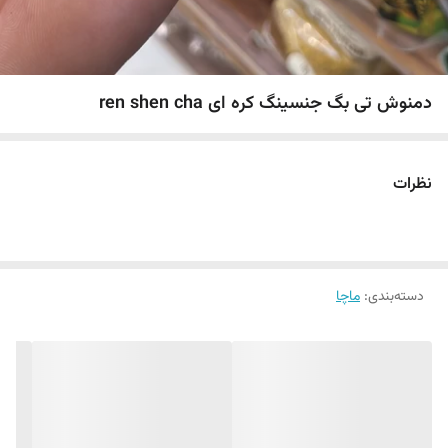
دمنوش تی بگ جنسینگ کره ای ren shen cha
نظرات
دسته‌بندی
:
ماچا