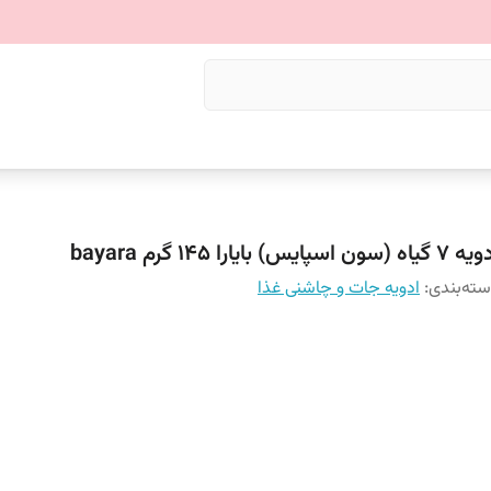
یاه (سون اسپایس) بایارا ۱۴۵ گرم bayara
ته‌بندی
:
ادویه جات و چاشنی غذا