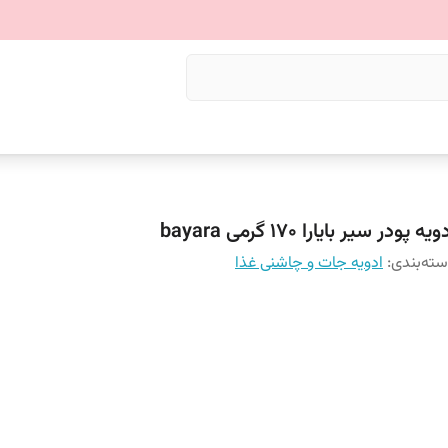
ویه پودر سیر بایارا 170 گرمی bayara
ته‌بندی
:
ادویه جات و چاشنی غذا