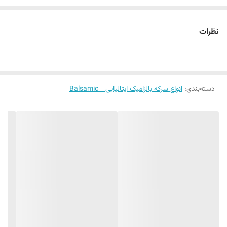
این محصول سرآمد سرکه های مصرفی در اشپزخانه ها است
.
این ترکیب متعادل از
سرکه و آبلیمو
براى استفاده درانواع سالادها و
نظرات
غذاها بکار می رود
.
درصورت اضافه کردن مقداری اب به این ترکیب و نوشیدن آن قبل
هر وعده غذایی بویژه صبحانه می توانیم به دستگاه گوارش خود برای
دسته‌بندی
:
انواع سرکه بالزامیک ایتالیایی _ Balsamic
شروع بکار کمک کنیم
.
همچنین از جنبه های دیگری نیزاین
سرکه لیمو
مورد توجه است و آن
جنبه بهداشتی سرکه است
.
که با آن می توان لکه های چربی را به راحتی از بین برد
.
با
سرکه لیمو
میشه اسپری پاک کننده شیشه و ظروف رو تهیه کرد
.
آب لیمو و سرکه
کالاهای معمول آشپزخانه هستند ، که اسیدهای
نسبتاً قوی نیز هستند
.
سرکه سفید مقطر دارای
حدود
۴
٫
۲
و استحکام حدود
۵٪
است.
pH