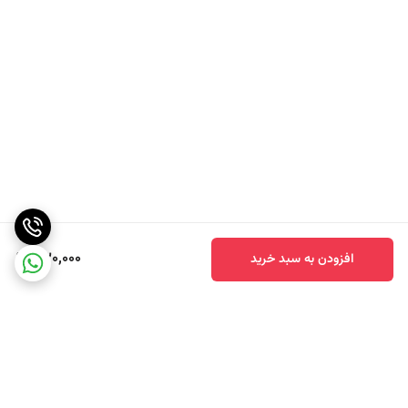
موارد طبی، تهیه ترشیجات و آشپزی مصرف دارد
.
اصطلاح سرکه تقطیرشده گاهی برای سرکه‌هایی که اسید استیک آن
بین
۵
تا
۲۰
درصد می‌باشد به کار می‌رود
.
این نوع سرکه‌ها را از نیشکر و یا تولیدات شیمیایی اسید استیک تهیه
می‌کنند
.
یکی از فواید
سرکه سفید
این است که بدن از اضافه وزن به وسیله
ممانعت از تجمع چربی ها و پرهیز از چاقی؛ دور می ماند
.
مزایا
:
830,000
افزودن به سبد خرید
سرکه سفید با مخصوصا به جذب مواد معدنی ضروری مانند کلسیم،
منیزیم که به استخوان ها استحکام می بخشند،
به سلامتی استخوانها کمک می کند
.
سرکه سفید از دندانها مراقبت می کند و به آنها استحکام می بخشد و
لثه ها را از عفونت مصون می دارد
.