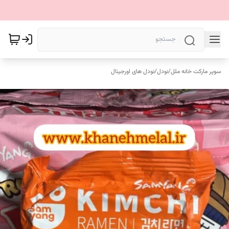
سوپر مارکت خانه ملل
/
نودل
/
نودل های اورجینال