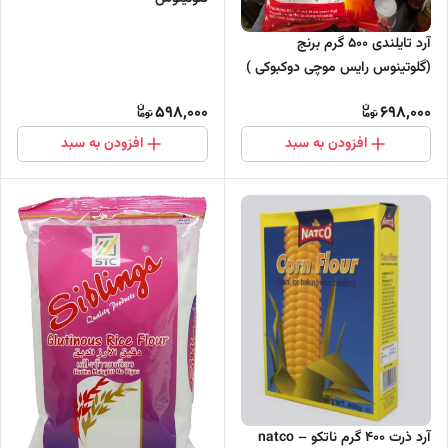
آرد تایلندی 500 گرم برنج
(گلوتینوس رایس موچی دوکبوکی )
برند مانتی monty
598,000
698,000
افزودن به سبد
افزودن به سبد
آرد ذرت 400 گرم ناتکو – natco