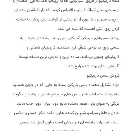
کلمه باربیکیو از طریق اسپانیایی ها به بریتانیا آمد، که این اصطلاح را
از سرخپوستان آراواک کارائیب اقتباس کردند، که بارباکوآشان رنده ای
از چوب سبز بود که روی آن نوارهایی از گوشت برای پختن یا خشک
کردن روی آتش آهسته گذاشته می شد.
بیشتر سس‌های باربیکیو آمریکایی می‌توانند ریشه‌های خود را به
سسی رایج در نواحی شرقی قرن هفدهم کارولینای شمالی و
کارولینای جنوبی برسانند. ساده ترین و قدیمی ترین نسخه توسط
آفریقایی های برده شده رایج شد.
فروش سس باربیکیو
مواد تشکیل دهنده سس باربکیو بسته به جایی که در جهان هستید
متفاوت است، اما بیشتر سس های باربیکیو شامل سرکه یا رب گوجه
فرنگی به عنوان پایه، طعم دهنده مایع دود، پیاز، ادویه جات مانند
خردل و فلفل سیاه و شیرین کننده هایی مانند شکر، عسل یا ملاس
است. تغییرات منطقه ای نیز ممکن است حاوی فلفل تند، سس