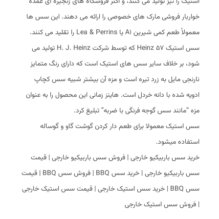
استیک را نیز تولید می کنند، و اکثر فروشگاه های زنجیره ای عمده
خواربار فروشی مارک های خصوصی را ارائه می دهند. این سس ها
معمولاً طعم کمی شیرین A1 یا Lea & Perrins را تقلید می کنند.
سس استیک Heinz 57 که توسط شرکت H. J. Heinz تولید می
شود، بر خلاف سایر سس های استیک است که دارای رنگ متمایز
نارنجی مایل به زرد تیره است و مزه آن بیشتر شبیه سس کچاپ
ادویه شده با دانه خردل است. هاینز زمانی این محصول را به عنوان
مزه “مانند سس گوجه فرنگی با ضربه” تبلیغ کرد.
سس استیک معمولا برای طعم دار کردن گوشت گاو و گوساله
استفاده میشود.
خرید سس باربیکیو خارجی | فروش سس باربیکیو خارجی | قیمت
سس باربیکیو خارجی | خرید سس BBQ | فروش سس BBQ | قیمت
سس BBQ | خرید سس استیک خارجی | قیمت سس استیک خارجی
| فروش سس استیک خارجی