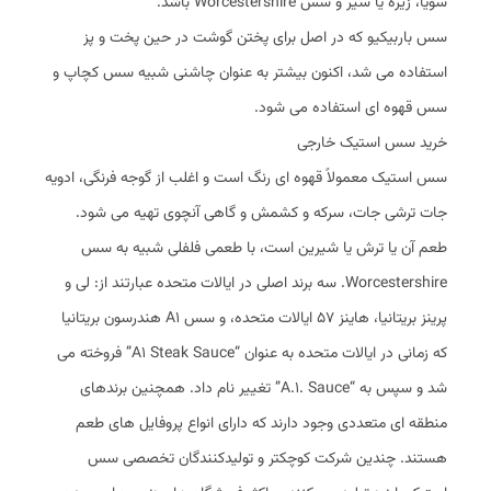
سویا، زیره یا سیر و سس Worcestershire باشد.
سس باربیکیو که در اصل برای پختن گوشت در حین پخت و پز
استفاده می شد، اکنون بیشتر به عنوان چاشنی شبیه سس کچاپ و
سس قهوه ای استفاده می شود.
خرید سس استیک خارجی
سس استیک معمولاً قهوه ای رنگ است و اغلب از گوجه فرنگی، ادویه
جات ترشی جات، سرکه و کشمش و گاهی آنچوی تهیه می شود.
طعم آن یا ترش یا شیرین است، با طعمی فلفلی شبیه به سس
Worcestershire. سه برند اصلی در ایالات متحده عبارتند از: لی و
پرینز بریتانیا، هاینز 57 ایالات متحده، و سس A1 هندرسون بریتانیا
که زمانی در ایالات متحده به عنوان “A1 Steak Sauce” فروخته می
شد و سپس به “A.1. Sauce” تغییر نام داد. همچنین برندهای
منطقه ای متعددی وجود دارند که دارای انواع پروفایل های طعم
هستند. چندین شرکت کوچکتر و تولیدکنندگان تخصصی سس